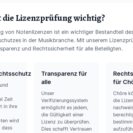
 die Lizenzprüfung wichtig?
g von Notenlizenzen ist ein wichtiger Bestandteil d
schutzes in der Musikbranche. Mit unserem Lizenzp
sparenz und Rechtssicherheit für alle Beteiligten.
chtsschutz
Transparenz für
Rechts
alle
für Ch
 und
Unser
Chöre k
el Zeit
Verifizierungssystem
die Lize
t in ihre
ermöglicht es jedem,
nachweis
die Gültigkeit einer
berechtig
oten wird
Lizenz zu überprüfen.
bestimm
, dass
Dies schafft Vertrauen
aufzufüh