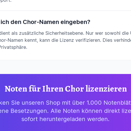
pport.
ich den Chor-Namen eingeben?
ent als zusätzliche Sicherheitsebene. Nur wer sowohl die
or-Namen kennt, kann die Lizenz verifizieren. Dies verhin
Privatsphäre.
Noten für Ihren Chor lizenzieren
ken Sie unseren Shop mit über 1.000 Notenblätt
ene Besetzungen. Alle Noten können direkt lize
sofort heruntergeladen werden.