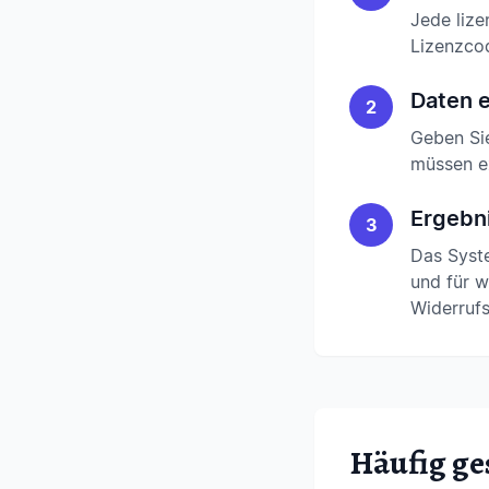
Jede lize
Lizenzco
Daten 
2
Geben Si
müssen ex
Ergebn
3
Das Syste
und für w
Widerruf
Häufig ge