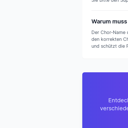
Sie bitte den Su
Warum muss 
Der Chor-Name di
den korrekten Ch
und schützt die 
Entdec
verschied