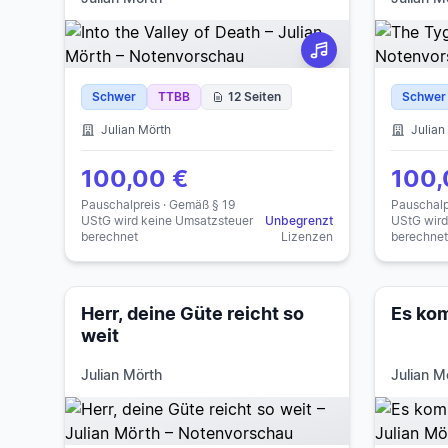
Schwer
TTBB
12 Seiten
Schwer
Julian Mörth
Julian
100,00 €
100,
Pauschalpreis · Gemäß § 19
Pauschalp
UStG wird keine Umsatzsteuer
Unbegrenzt
UStG wird
berechnet
Lizenzen
berechnet
Herr, deine Güte reicht so
Es kom
weit
Julian Mörth
Julian M