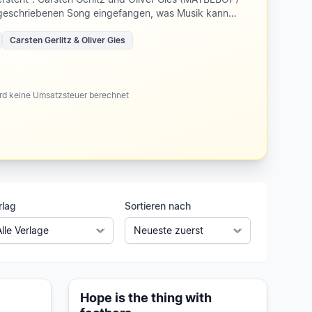
geschriebenen Song eingefangen, was Musik kann:
ssen, Mauern zum Einsturz bringen, Zartheit und
istenduos
Carsten Gerlitz & Oliver Gies
f den gemischten Chor und eignet sich hervorragend
m Konzertprogramm – ob als wirkungsvoller Auftakt,
und um das Thema Musik oder stimmungsvoller
ird keine Umsatzsteuer berechnet
d Sängerinnen und Sänger gleichermaßen berührt.
wir alle singen.
rlag
Sortieren nach
Hope is the thing with