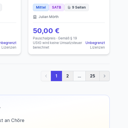
Mittel
SATB
9 Seiten
Julian Mörth
50,00 €
Pauschalpreis · Gemäß § 19
nbegrenzt
UStG wird keine Umsatzsteuer
Unbegrenzt
Lizenzen
berechnet
Lizenzen
1
2
...
25
Zurück
Weiter
?
kt an Chöre