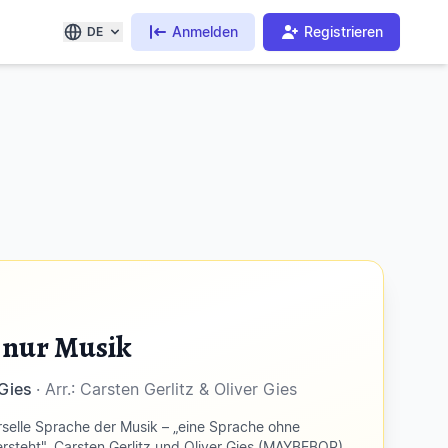
Anmelden
Registrieren
DE
n nur Musik
 Gies
· Arr.: Carsten Gerlitz & Oliver Gies
selle Sprache der Musik – „eine Sprache ohne
ersteht". Carsten Gerlitz und Oliver Gies (MAYBEBOP)