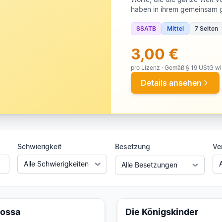
haben in ihrem gemeinsam 
Blumen schneller wachsen la
Stärke in einem Klang vereinen. Die SSATB-Fassung des Kompon
SSATB
Mittel
7 Seiten
überträgt diese Wirkung au
als emotionales Highlight i
3,00 €
thematischer Mittelpunkt r
pro Lizenz · Gemäß § 19 UStG w
Abschluss, der Publikum un
Ein Stück, das zeigt, warum 
Details ansehen
Schwierigkeit
Besetzung
Ve
rossa
Die Königskinder