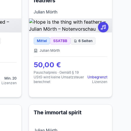
feathers
Julian Mörth
Mittel
SSATBB
6 Seiten
Julian Mörth
50,00 €
Pauschalpreis · Gemäß § 19
UStG wird keine Umsatzsteuer
Unbegrenzt
Min. 20
berechnet
Lizenzen
Lizenzen
The immortal spirit
Julian Mörth