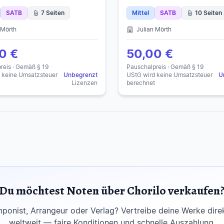
SATB
7 Seiten
Mittel
SATB
10 Seiten
 Mörth
Julian Mörth
0 €
50,00 €
reis · Gemäß § 19
Pauschalpreis · Gemäß § 19
 keine Umsatzsteuer
Unbegrenzt
UStG wird keine Umsatzsteuer
U
Lizenzen
berechnet
Du möchtest Noten über Chorilo verkaufen
mponist, Arrangeur oder Verlag? Vertreibe deine Werke dire
weltweit — faire Konditionen und schnelle Auszahlung.