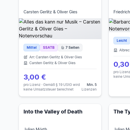
Carsten Gerlitz & Oliver Gies
Friedrich
Leicht
Mittel
SSATB
7 Seiten
Albrec
Arr: Carsten Gerlitz & Oliver Gies
0,30
Carsten Gerlitz & Oliver Gies
pro Lizen
3,00 €
keine Ums
pro Lizenz · Gemäß § 19 UStG wird
Min. 5
keine Umsatzsteuer berechnet
Lizenzen
Into the Valley of Death
The T
Julian Mörth
Julian M