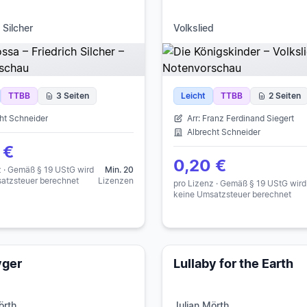
 Silcher
Volkslied
TTBB
3 Seiten
Leicht
TTBB
2 Seiten
ht Schneider
Arr: Franz Ferdinand Siegert
Albrecht Schneider
 €
0,20 €
z · Gemäß § 19 UStG wird
Min. 20
atzsteuer berechnet
Lizenzen
pro Lizenz · Gemäß § 19 UStG wird
keine Umsatzsteuer berechnet
yger
Lullaby for the Earth
örth
Julian Mörth