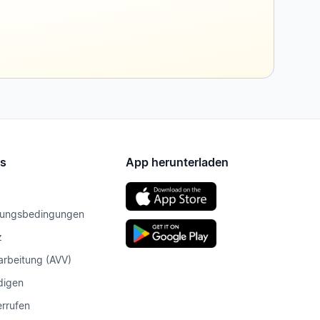
es
App herunterladen
zungsbedingungen
z
arbeitung (AVV)
digen
errufen